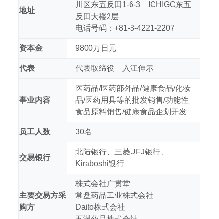
川区东五反田1-6-3 ICHIGO东五
地址
反田大楼2层
电话号码：+81-3-4221-2207
资本金
9800万日元
代表
代表取缔役 入江伸示
医药品/医药部外品/健康食品/化妆
事业内容
品/医药用具等的批发销售/功能性
食品原料销售/健康食品企划开发
员工人数
30名
北陆银行、三菱UFJ银行、
交易银行
Kiraboshi银行
株式会社广贯堂
主要交易方采
常盘药品工业株式会社
购方
Daito株式会社
五洲药品株式会社