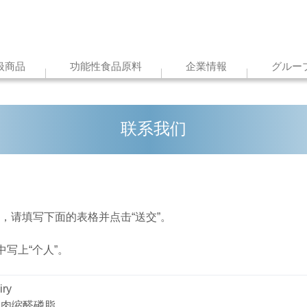
扱商品
功能性食品原料
企業情報
グルー
联系我们
，请填写下面的表格并点击“送交”。
中写上“个人”。
iry
肉缩醛磷脂