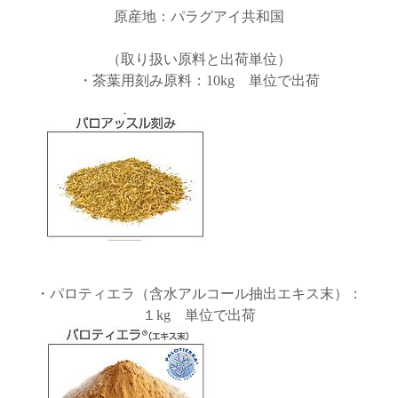
原産地：パラグアイ共和国
（取り扱い原料と出荷単位）
・茶葉用刻み原料：10kg 単位で出荷
・パロティエラ（含水アルコール抽出エキス末）：
１kg 単位で出荷