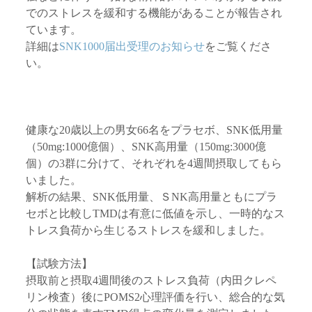
でのストレスを緩和する機能があることが報告され
ています。
詳細は
SNK1000届出受理のお知らせ
をご覧くださ
い。
健康な20歳以上の男女66名をプラセボ、SNK低用量
（50mg:1000億個）、SNK高用量（150mg:3000億
個）の3群に分けて、それぞれを4週間摂取してもら
いました。
解析の結果、SNK低用量、ＳNK高用量ともにプラ
セボと比較しTMDは有意に低値を示し、一時的なス
トレス負荷から生じるストレスを緩和しました。
【試験方法】
摂取前と摂取4週間後のストレス負荷（内田クレペ
リン検査）後にPOMS2心理評価を行い、総合的な気