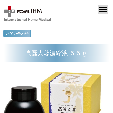
お問い合わせ
高麗人蔘濃縮液 ５５ｇ