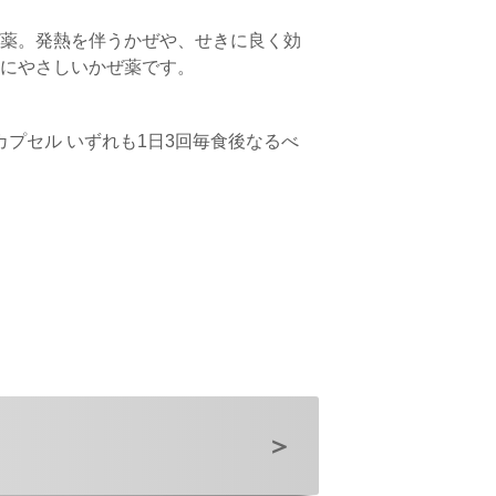
薬。発熱を伴うかぜや、せきに良く効
にやさしいかぜ薬です。
1カプセル いずれも1日3回毎食後なるべ
＞