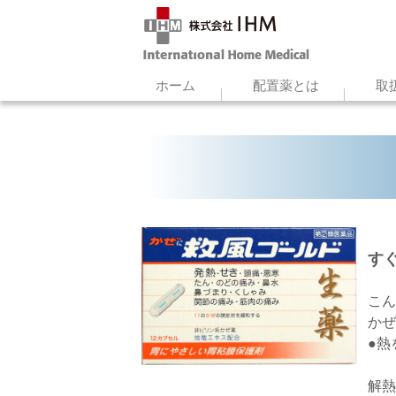
ホーム
配置薬とは
取
す
こん
かぜ
●熱
解熱