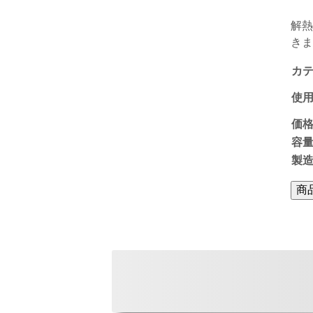
解熱
きま
カ
使
価
容
製