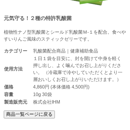
元気守る！２種の特許乳酸菌
植物性ナノ型乳酸菌とシールド乳酸菌Ｍ-１を配合。食べや
すいりんご風味のスティックゼリーです。
カテゴリー
乳酸菌配合商品｜健康補助食品
１日１袋を目安に、封を開けて中身を軽く
押し出し、よく噛んでお召し上がりくださ
使用方法
い。 （冷蔵庫で冷やしていただくとより一
層おいしくお召し上がりいただけます。）
価格
4,860円 (本体価格 4,500円)
容量
10g 30袋
製造販売元
株式会社IHM