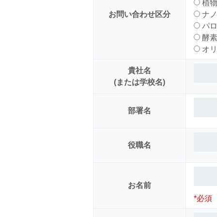
植物
お問い合わせ区分
ナノ
パロ
酵素
オリ
貴社名
(または学校名)
部署名
役職名
お名前
*必須