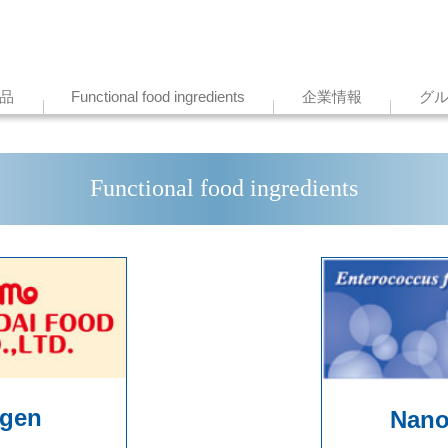
品
Functional food ingredients
企業情報
グ
Functional food ingredients
ogen
Nano