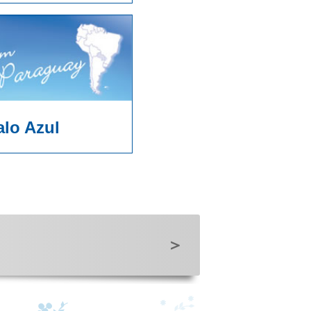
alo Azul
＞