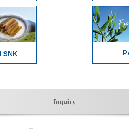
P
d SNK
Inquiry