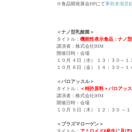
※食品開発展会HPにて
事前来場登
＜ナノ型乳酸菌
＞
タイトル：
機能性表示食品：ナノ型
講演者：株式会社IHM
開催日時・会場
１０月 ４日（水） １３：３０～１
１０月 ６日（金） １４：３０～１
＜パロアッスル
＞
タイトル：
＜特許原料＞パロアッス
講演者：株式会社IHM
開催日時・会場
１０月 ５日（木） １２：３０ ～
＜プラズマローゲン
＞
タイトル：
アミロイドβ産生に及ぼ