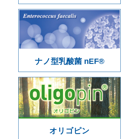
ナノ型乳酸菌 nEF®
オリゴピン