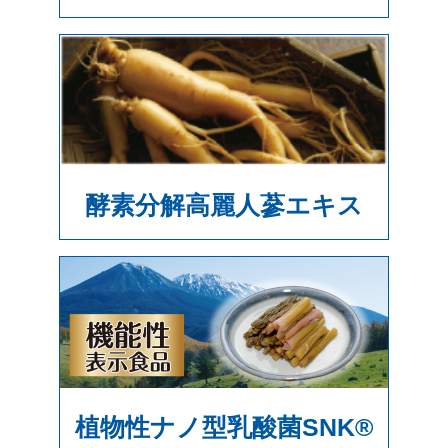
酵素分解高麗人蔘エキス
植物性ナノ型乳酸菌SNK®