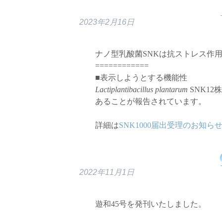
2023年2月16日
ナノ型乳酸菌SNKは抗ストレス作
============
■表示しようとする機能性
Lactiplantibacillus plantarum
SNK1
あることが報告されています。
詳細は
SNK1000届出受理のお知ら
2022年11月1日
遊和45号を発刊いたしました。