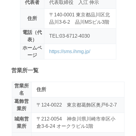
代表者
代表取締役 入江 伸示
〒140-0001 東京都品川区北
住所
品川3-6-2 品川MSビル3階
電話（代
TEL:03-6712-4030
表）
ホームペ
https://sms.ihmg.jp/
ージ
営業所一覧
営業所
住所
名
葛飾営
〒124-0022 東京都葛飾区奥戸6-2-7
業所
城南営
〒212-0054 神奈川県川崎市幸区小
業所
倉3-6-24 オークラビル1階