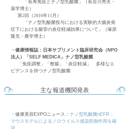
「長寿免疫とナノ型乳酸菌」（長谷川秀夫・
薬学博士）
第2回（2016年11月）
「ナノ型乳酸菌投与における実験的大腸炎発
症下における腸管の炎症軽減効果について」（塚原
隆充・農学博士）
・健康情報誌：日本サプリメント臨床研究会（NPO
法人）「SELF MEDICA」ナノ型乳酸菌
「免疫調整」「整腸」「炎症軽減」 多様なエ
ビデンスを持つナノ型乳酸菌
主な報道機関発表
・健康美容EXPOニュース：
ナノ型乳酸菌nEF
R
：
マウスモデルによるノロウイルス感染防御作用を確
認